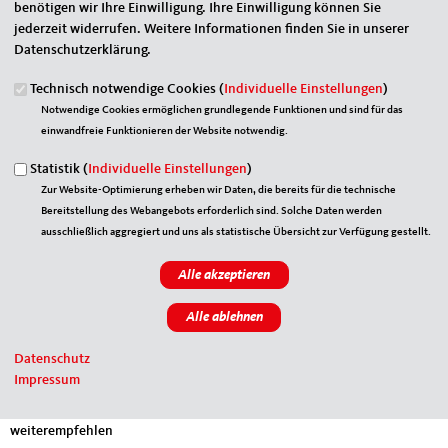
Eigene E-Mail-Adresse
*
benötigen wir Ihre Einwilligung. Ihre Einwilligung können Sie
jederzeit widerrufen. Weitere Informationen finden Sie in unserer
Datenschutzerklärung.
Eigener Name
*
Technisch notwendige Cookies (
Individuelle Einstellungen
)
Notwendige Cookies ermöglichen grundlegende Funktionen und sind für das
einwandfreie Funktionieren der Website notwendig.
Senden an
*
Statistik (
Individuelle Einstellungen
)
Zur Website-Optimierung erheben wir Daten, die bereits für die technische
Bereitstellung des Webangebots erforderlich sind. Solche Daten werden
ausschließlich aggregiert und uns als statistische Übersicht zur Verfügung gestellt.
Sie können mehrere Empfänger mit Komma getrennt eingeben.
Sie leiten den folgenden Inhalt weiter
MIT-Konjunkturbrief Mittelstand aktuell Juni 2026
Datenschutz
Impressum
Nachrichtenbetreff
(Ihr Name) möchte Ihnen eine Seite von https://www.mit-bund.de/
weiterempfehlen