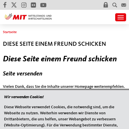
Togg
Sie sind hier
Startseite
DIESE SEITE EINEM FREUND SCHICKEN
Diese Seite einem Freund schicken
Seite versenden
Vielen Dank, dass Sie die Inhalte unserer Homepage weiterempfehlen.
Anmerkung: Ihre E-Mail-Adresse wird benötigt um die Personen, denen
Wir verwenden Cookies!
Sie die Seite weiterempfehlen, zu informieren, von wem die
Diese Webseite verwendet Cookies, die notwendig sind, um die
Empfehlung kommt, und dass es kein Spam ist.
Webseite zu nutzen. Weiterhin verwenden wir Dienste von
Das mit * gekennzeichnete Feld ist ein Pflichtfeld.
Drittanbietern, die uns helfen, unser Webangebot zu verbessern
(Website-Optimierung). Für die Verwendung bestimmter Dienste,