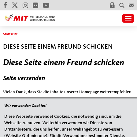
Togg
Sie sind hier
Startseite
DIESE SEITE EINEM FREUND SCHICKEN
Diese Seite einem Freund schicken
Seite versenden
Vielen Dank, dass Sie die Inhalte unserer Homepage weiterempfehlen.
Anmerkung: Ihre E-Mail-Adresse wird benötigt um die Personen, denen
Wir verwenden Cookies!
Sie die Seite weiterempfehlen, zu informieren, von wem die
Empfehlung kommt, und dass es kein Spam ist.
Diese Webseite verwendet Cookies, die notwendig sind, um die
Webseite zu nutzen. Weiterhin verwenden wir Dienste von
Das mit * gekennzeichnete Feld ist ein Pflichtfeld.
Drittanbietern, die uns helfen, unser Webangebot zu verbessern
(Website-Optimierung). Für die Verwendung bestimmter Dienste,