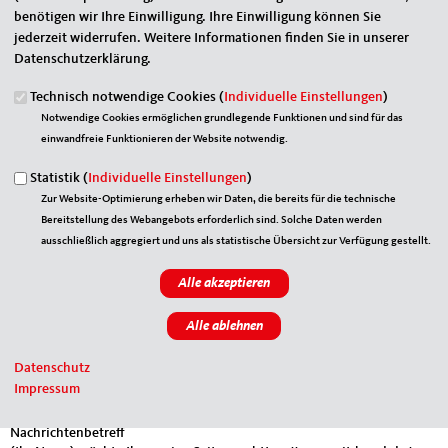
Eigene E-Mail-Adresse
*
benötigen wir Ihre Einwilligung. Ihre Einwilligung können Sie
jederzeit widerrufen. Weitere Informationen finden Sie in unserer
Datenschutzerklärung.
Eigener Name
*
Technisch notwendige Cookies (
Individuelle Einstellungen
)
Notwendige Cookies ermöglichen grundlegende Funktionen und sind für das
einwandfreie Funktionieren der Website notwendig.
Senden an
*
Statistik (
Individuelle Einstellungen
)
Zur Website-Optimierung erheben wir Daten, die bereits für die technische
Bereitstellung des Webangebots erforderlich sind. Solche Daten werden
ausschließlich aggregiert und uns als statistische Übersicht zur Verfügung gestellt.
Sie können mehrere Empfänger mit Komma getrennt eingeben.
Sie leiten den folgenden Inhalt weiter
WAHL-O-MAT REFORMIEREN POLARISIERUNG VERMEIDEN
Datenschutz
DIFFERENZIERUNG ERMÖGLICHEN ERGEBNISSE TRANSPARENT
Impressum
MACHEN
Nachrichtenbetreff