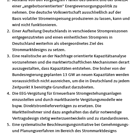
Abstand von den vorgelegten Plänen des BMWK und der BNetzA
einer „angebotsorientierten“ Energieversorgungspolitik zu
nehmen. Die deutsche Volkswirtschaft ausschließlich auf der
Basis volatiler Stromeinspeisung produzieren zu lassen, kann und
wird nicht funktionieren.
Einer Aufteilung Deutschlands in verschiedene Strompreiszonen
entgegenzutreten und einen einheitlichen Strompreis in
Deutschland weiterhin als obergeordnetes Ziel des
Strommarktdesigns zu setzen.
Eine realistische an der Nachfrage orientierte Kapazitätsanalyse
vorzunehmen und die marktwirtschaftlichen Mechanismen derart
auszugestalten, dass Kapazitäten entstehen. Die bisher von der
Bundesregierung geplanten 13 GW an neuen Kapazitäten werden
voraussichtlich nicht ausreichen, um die in Deutschland zu jedem
Zeitpunkt X benötigte Grundlast darzubieten.
Die EEG-Vergütung für Erneuerbare Stromgestehungsanlagen
einzustellen und durch marktbasierte Vergütungsmodelle wie
bspw. Direktstromlieferverträgen zu ersetzen. Die
Marktteilnehmer sind dazu angehalten das dafür notwendige
Vertragsdesign stetig weiterzuentwickeln und zu standardisieren.
Eine systematische Beschleunigungsinitiative bei Genehmigungs-
und Planungsverfahren im Bereich des Strommarktdesigns