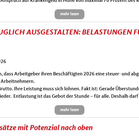
ein Anspruch auf Krankengeld in Höhe von maximal 70 Prozent des 
mehr lesen
GLICH AUSGESTALTEN: BELASTUNGEN F
026
 dass Arbeitgeber ihren Beschäftigten 2026 eine steuer- und abg
d Arbeitnehmern.
utto. Ihre Leistung muss sich lohnen. Fakt ist: Gerade Überstu
eder. Entlastung ist das Gebot der Stunde – für alle. Deshalb darf
mehr lesen
nsätze mit Potenzial nach oben