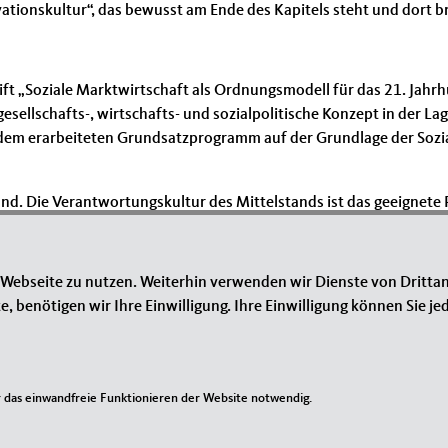
vationskultur“, das bewusst am Ende des Kapitels steht und dort 
rift „Soziale Marktwirtschaft als Ordnungsmodell für das 21. Jahr
gesellschafts-, wirtschafts- und sozialpolitische Konzept in der 
t dem erarbeiteten Grundsatzprogramm auf der Grundlage der Sozi
hland. Die Verantwortungskultur des Mittelstands ist das geeignet
t! Das ist auch die Botschaft des Grundsatzprogramms.
 Webseite zu nutzen. Weiterhin verwenden wir Dienste von Drittan
benötigen wir Ihre Einwilligung. Ihre Einwilligung können Sie jed
das einwandfreie Funktionieren der Website notwendig.