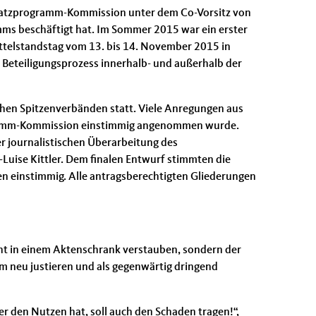
dsatzprogramm-Kommission unter dem Co-Vorsitz von
mms beschäftigt hat. Im Sommer 2015 war ein erster
telstandstag vom 13. bis 14. November 2015 in
d Beteiligungsprozess innerhalb- und außerhalb der
chen Spitzenverbänden statt. Viele Anregungen aus
ogramm-Kommission einstimmig angenommen wurde.
r journalistischen Überarbeitung des
Luise Kittler. Dem finalen Entwurf stimmten die
 einstimmig. Alle antragsberechtigten Gliederungen
ht in einem Aktenschrank verstauben, sondern der
m neu justieren und als gegenwärtig dringend
 den Nutzen hat, soll auch den Schaden tragen!“,