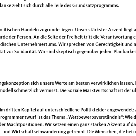
danke zieht sich durch alle Teile des Grundsatzprogramms.
olitischen Handeln zugrunde liegen. Unser stärkster Akzent liegt 
de der Person. An die Seite der Freiheit tritt die Verantwortung e
ändischen Unternehmertums. Wir sprechen von Gerechtigkeit und 
ät vor Solidarität. Wir sind skeptisch gegenüber jedem Planbarkei
ngskonzeption sich unsere Werte am besten verwirklichen lassen. 
modell schmerzlich vermisst. Die Soziale Marktwirtschaft ist der 
dritten Kapitel auf unterschiedliche Politikfelder angewendet: A
 Programmentwurf ist das Thema „Wettbewerbsverständnis“: Wie die
r Machtpositionen. Wir setzen einen ganz starken Akzent auf da
 und Wirtschaftseinwanderung getrennt. Die Menschen, die bei uns