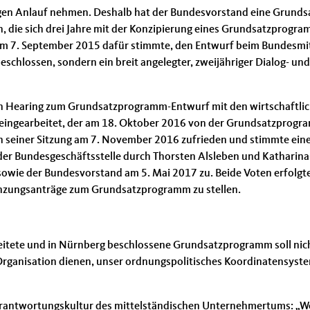
angen Anlauf nehmen. Deshalb hat der Bundesvorstand eine Grun
 die sich drei Jahre mit der Konzipierung eines Grundsatzprogra
am 7. September 2015 dafür stimmte, den Entwurf beim Bundesmit
eschlossen, sondern ein breit angelegter, zweijähriger Dialog- un
ein Hearing zum Grundsatzprogramm-Entwurf mit den wirtschaftli
f eingearbeitet, der am 18. Oktober 2016 von der Grundsatzpr
in seiner Sitzung am 7. November 2016 zufrieden und stimmte eine
der Bundesgeschäftsstelle durch Thorsten Alsleben und Katharina-
ie der Bundesvorstand am 5. Mai 2017 zu. Beide Voten erfolgten
änzungsanträge zum Grundsatzprogramm zu stellen.
beitete und in Nürnberg beschlossene Grundsatzprogramm soll nic
rganisation dienen, unser ordnungspolitisches Koordinatensyste
rantwortungskultur des mittelständischen Unternehmertums: „Wer