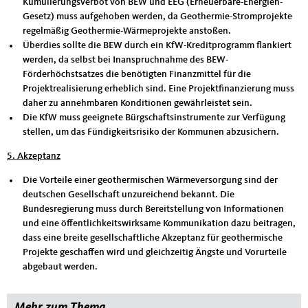
Kumulierungsverbot von BEW und EEG (Erneuerbare-Energien-
Gesetz) muss aufgehoben werden, da Geothermie-Stromprojekte
regelmäßig Geothermie-Wärmeprojekte anstoßen.
Überdies sollte die BEW durch ein KfW-Kreditprogramm flankiert
werden, da selbst bei Inanspruchnahme des BEW-
Förderhöchstsatzes die benötigten Finanzmittel für die
Projektrealisierung erheblich sind. Eine Projektfinanzierung muss
daher zu annehmbaren Konditionen gewährleistet sein.
Die KfW muss geeignete Bürgschaftsinstrumente zur Verfügung
stellen, um das Fündigkeitsrisiko der Kommunen abzusichern.
5. Akzeptanz
Die Vorteile einer geothermischen Wärmeversorgung sind der
deutschen Gesellschaft unzureichend bekannt. Die
Bundesregierung muss durch Bereitstellung von Informationen
und eine öffentlichkeitswirksame Kommunikation dazu beitragen,
dass eine breite gesellschaftliche Akzeptanz für geothermische
Projekte geschaffen wird und gleichzeitig Ängste und Vorurteile
abgebaut werden.
Mehr zum Thema