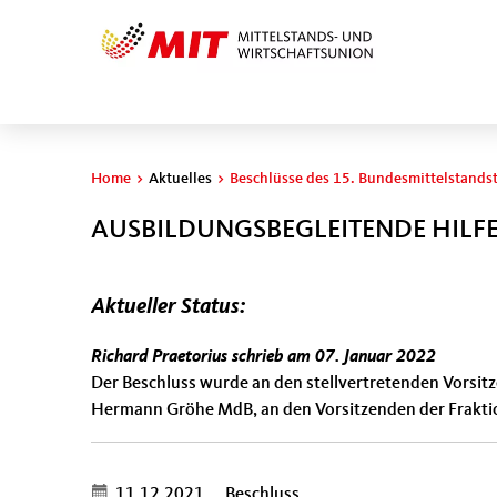
Sie sind hier
Home
>
Aktuelles
>
Beschlüsse des 15. Bundesmittelstands
AUSBILDUNGSBEGLEITENDE HILFE
Aktueller Status:
Der Beschluss wurde an den
Richard Praetorius schrieb am 07. Januar 2022
Der Beschluss wurde an den stellvertretenden Vorsi
Hermann Gröhe MdB, an den Vorsitzenden der Fraktio
11.12.2021
Beschluss