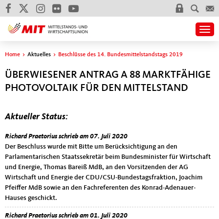
Togg
Sie sind hier
Home
>
Aktuelles
>
Beschlüsse des 14. Bundesmittelstandstags 2019
ÜBERWIESENER ANTRAG A 88 MARKTFÄHIGE
PHOTOVOLTAIK FÜR DEN MITTELSTAND
Aktueller Status:
Der Beschluss wurde mit Bitte
Richard Praetorius schrieb am 07. Juli 2020
Der Beschluss wurde mit Bitte um Berücksichtigung an den
Parlamentarischen Staatssekretär beim Bundesminister für Wirtschaft
und Energie, Thomas Bareiß MdB, an den Vorsitzenden der AG
Wirtschaft und Energie der CDU/CSU-Bundestagsfraktion, Joachim
Pfeiffer MdB sowie an den Fachreferenten des Konrad-Adenauer-
Hauses geschickt.
Der Beschluss wurde als
Richard Praetorius schrieb am 01. Juli 2020