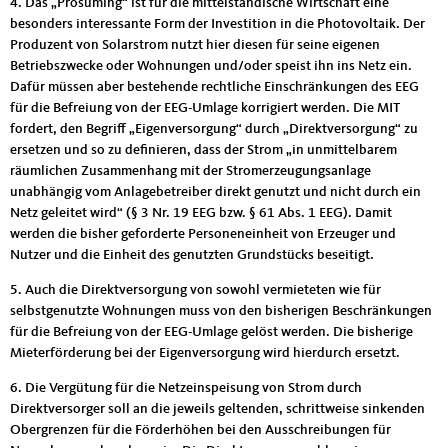
4. Das „Prosuming“ ist für die mittelständische Wirtschaft eine
besonders interessante Form der Investition in die Photovoltaik. Der
Produzent von Solarstrom nutzt hier diesen für seine eigenen
Betriebszwecke oder Wohnungen und/oder speist ihn ins Netz ein.
Dafür müssen aber bestehende rechtliche Einschränkungen des EEG
für die Befreiung von der EEG-Umlage korrigiert werden. Die MIT
fordert, den Begriff „Eigenversorgung“ durch „Direktversorgung“ zu
ersetzen und so zu definieren, dass der Strom „in unmittelbarem
räumlichen Zusammenhang mit der Stromerzeugungsanlage
unabhängig vom Anlagebetreiber direkt genutzt und nicht durch ein
Netz geleitet wird“ (§ 3 Nr. 19 EEG bzw. § 61 Abs. 1 EEG). Damit
werden die bisher geforderte Personeneinheit von Erzeuger und
Nutzer und die Einheit des genutzten Grundstücks beseitigt.
5. Auch die Direktversorgung von sowohl vermieteten wie für
selbstgenutzte Wohnungen muss von den bisherigen Beschränkungen
für die Befreiung von der EEG-Umlage gelöst werden. Die bisherige
Mieterförderung bei der Eigenversorgung wird hierdurch ersetzt.
6. Die Vergütung für die Netzeinspeisung von Strom durch
Direktversorger soll an die jeweils geltenden, schrittweise sinkenden
Obergrenzen für die Förderhöhen bei den Ausschreibungen für